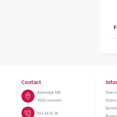
F
Contact
Info
Balendijk 181
Over 
3920 Lommel
Onze 
Secto
011 54 15 26
Waaro