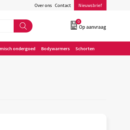
Over ons
Contact
Nieuwsbrief
0
Op aanvraag
rmisch ondergoed
Bodywarmers
Schorten