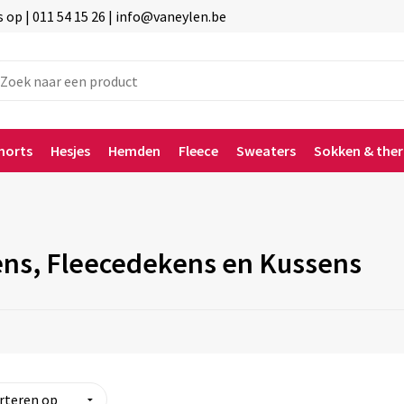
p | 011 54 15 26 | info@vaneylen.be
horts
Hesjes
Hemden
Fleece
Sweaters
Sokken & the
ns, Fleecedekens en Kussens