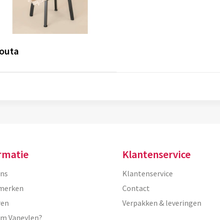
outa
rmatie
Klantenservice
ons
Klantenservice
merken
Contact
ren
Verpakken & leveringen
m Vaneylen?