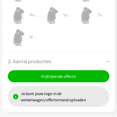
Ruby Wine
Spicy Orange
Tango Red
White
2. Aantal producten
Vrijblijvende offerte
Je kunt jouw logo in de
winkelwagen/offertemand uploaden