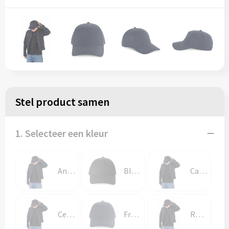
Stel product samen
1. Selecteer een kleur
Angora
Black
Carbon Grey
Cedar Green
French Navy
Royal Blue