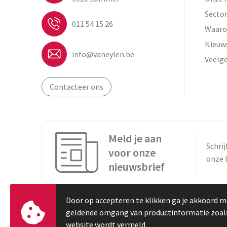
Secto
011 54 15 26
Waaro
Nieuw
info@vaneylen.be
Veelg
Contacteer ons
Meld je aan
Schrij
voor onze
onze 
nieuwsbrief
Door op accepteren te klikken ga je akkoord m
geldende omgang van productinformatie zoal
website wordt vermeld.