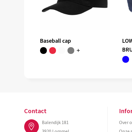
Baseball cap
LOW
BRU
Contact
Info
Balendijk 181
Over 
3920 Lommel
Onze 