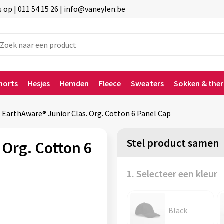
p | 011 54 15 26 | info@vaneylen.be
horts
Hesjes
Hemden
Fleece
Sweaters
Sokken & the
EarthAware® Junior Clas. Org. Cotton 6 Panel Cap
Stel product samen
 Org. Cotton 6
1. Selecteer een kleur
Black