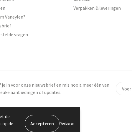
ren
Verpakken & leveringen
m Vaneylen?
sbrief
estelde vragen
f je in voor onze nieuwsbrief en mis nooit meer één van
leuke aanbiedingen of updates.
et de
s op de
Weigeren