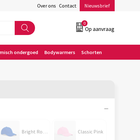
Over ons
Contact
Nieuwsbrief
0
Op aanvraag
rmisch ondergoed
Bodywarmers
Schorten
Bright Royal
Classic Pink