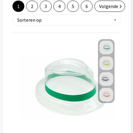
1
2
3
4
5
6
Volgende