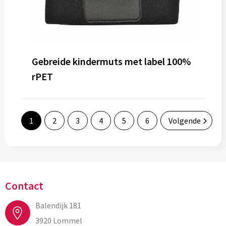
Gebreide kindermuts met label 100%
rPET
1
2
3
4
5
6
Volgende
Contact
Balendijk 181
3920 Lommel