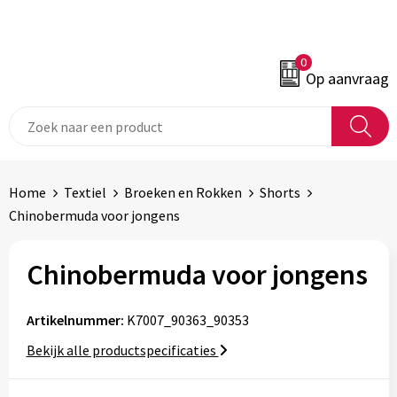
0
Op aanvraag
Home
Textiel
Broeken en Rokken
Shorts
Chinobermuda voor jongens
Chinobermuda voor jongens
Artikelnummer:
K7007_90363_90353
Bekijk alle productspecificaties