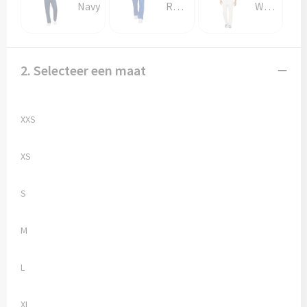
Navy
Royal
White
2. Selecteer een maat
XXS
XS
S
M
L
XL