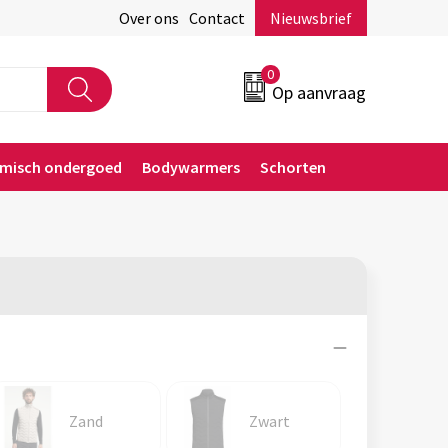
Over ons
Contact
Nieuwsbrief
0
Op aanvraag
rmisch ondergoed
Bodywarmers
Schorten
Zand
Zwart