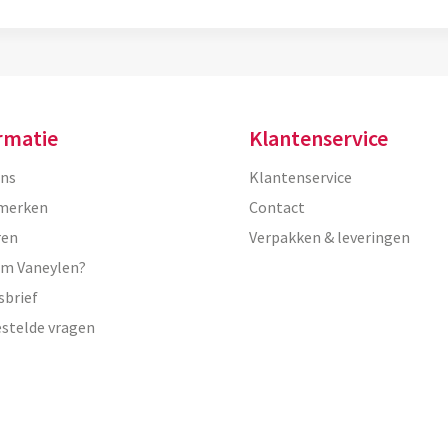
rmatie
Klantenservice
ons
Klantenservice
merken
Contact
ren
Verpakken & leveringen
m Vaneylen?
sbrief
estelde vragen