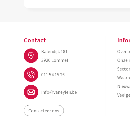
Contact
Info
Balendijk 181
Over 
3920 Lommel
Onze 
Secto
011 54 15 26
Waaro
Nieuw
info@vaneylen.be
Veelg
Contacteer ons