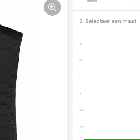
2. Selecteer een maat
S
M
L
XL
XXL
3XL