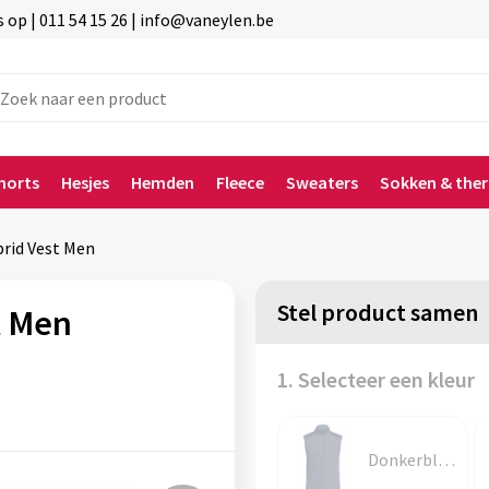
p | 011 54 15 26 | info@vaneylen.be
horts
Hesjes
Hemden
Fleece
Sweaters
Sokken & the
brid Vest Men
Stel product samen
t Men
1. Selecteer een kleur
Donkerblauw