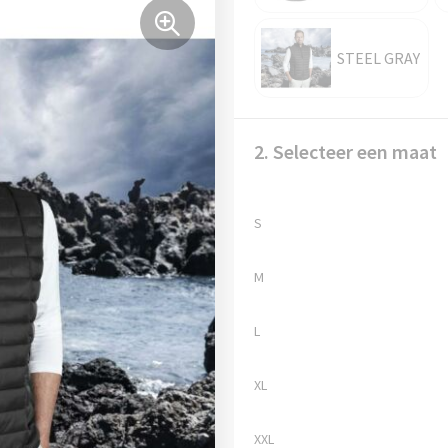
STEEL GRAY
2. Selecteer een maat
S
M
L
XL
XXL