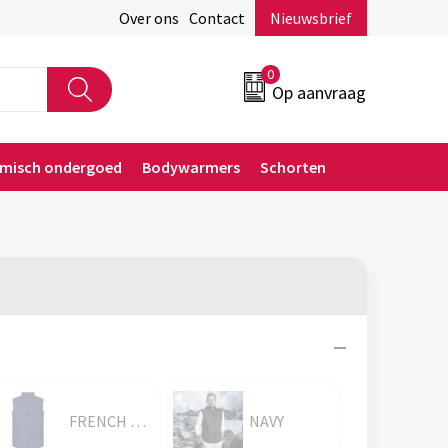
Over ons
Contact
Nieuwsbrief
0
Op aanvraag
rmisch ondergoed
Bodywarmers
Schorten
FRENCH NAVY
NAVY