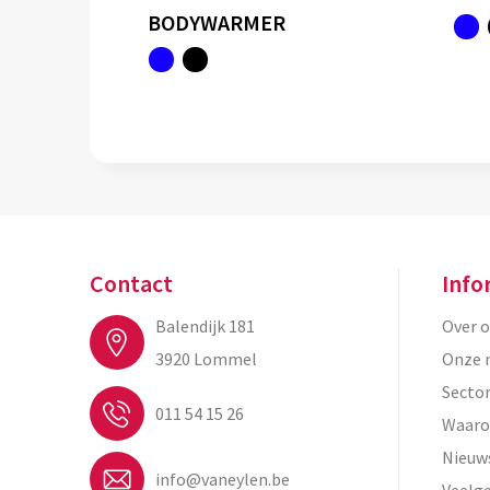
BODYWARMER
Contact
Info
Balendijk 181
Over 
3920 Lommel
Onze 
Secto
011 54 15 26
Waaro
Nieuw
info@vaneylen.be