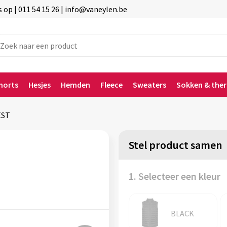
p | 011 54 15 26 | info@vaneylen.be
horts
Hesjes
Hemden
Fleece
Sweaters
Sokken & the
EST
Stel product samen
1. Selecteer een kleur
BLACK