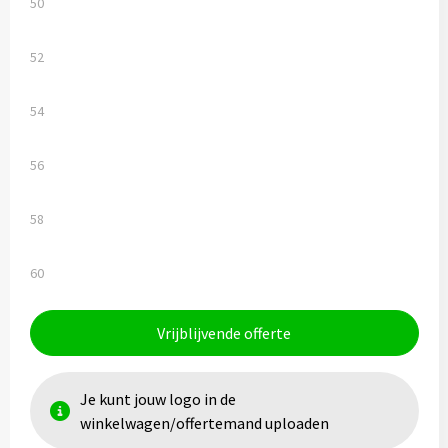
50
52
54
56
58
60
Vrijblijvende offerte
Je kunt jouw logo in de
winkelwagen/offertemand uploaden