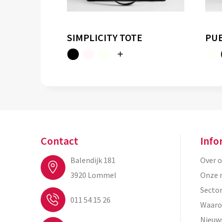
SIMPLICITY TOTE
PUE
Contact
Info
Balendijk 181
Over 
3920 Lommel
Onze 
Secto
011 54 15 26
Waaro
Nieuw