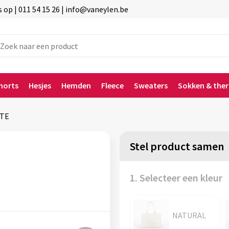
p | 011 54 15 26 | info@vaneylen.be
horts
Hesjes
Hemden
Fleece
Sweaters
Sokken & the
TE
Stel product samen
1. Selecteer een kleur
NATURAL