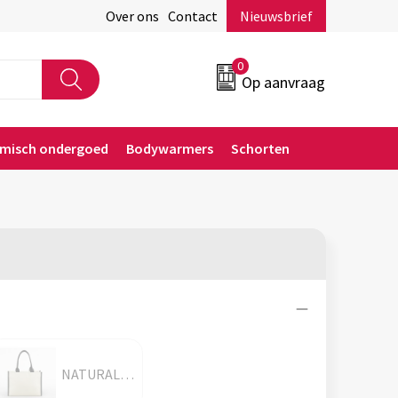
Over ons
Contact
Nieuwsbrief
0
Op aanvraag
rmisch ondergoed
Bodywarmers
Schorten
NATURAL/BLACK