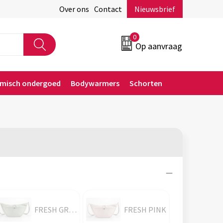
Over ons
Contact
Nieuwsbrief
0
Op aanvraag
rmisch ondergoed
Bodywarmers
Schorten
FRESH GREEN
FRESH PINK