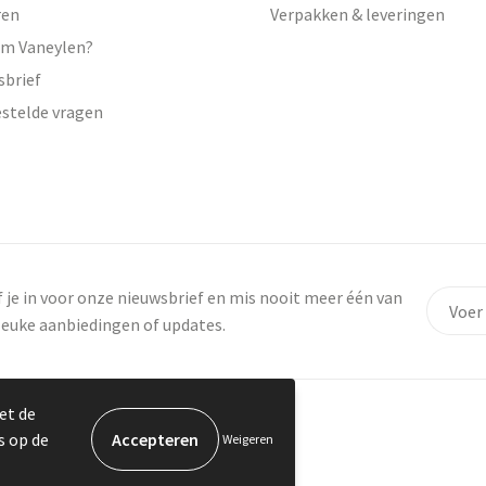
ren
Verpakken & leveringen
m Vaneylen?
sbrief
estelde vragen
f je in voor onze nieuwsbrief en mis nooit meer één van
leuke aanbiedingen of updates.
et de
s op de
Weigeren