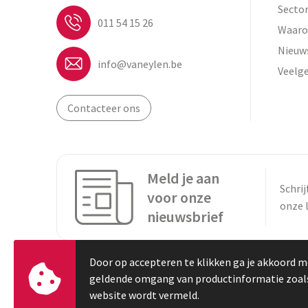
Secto
011 54 15 26
Waaro
Nieuw
info@vaneylen.be
Veelg
Contacteer ons
Meld je aan
Schrij
voor onze
onze 
nieuwsbrief
Door op accepteren te klikken ga je akkoord m
geldende omgang van productinformatie zoal
website wordt vermeld.
© Copyright Vaneylen 2023