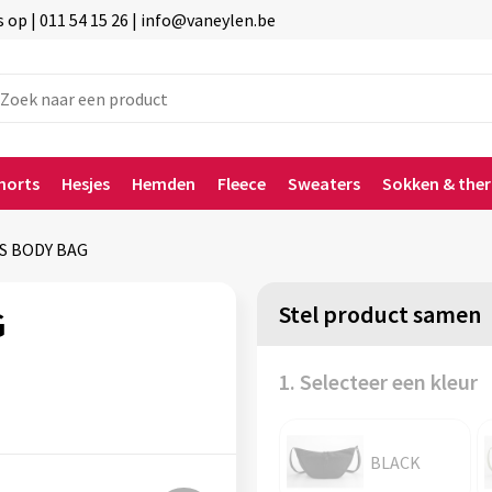
p | 011 54 15 26 | info@vaneylen.be
horts
Hesjes
Hemden
Fleece
Sweaters
Sokken & the
S BODY BAG
Stel product samen
G
1. Selecteer een kleur
BLACK