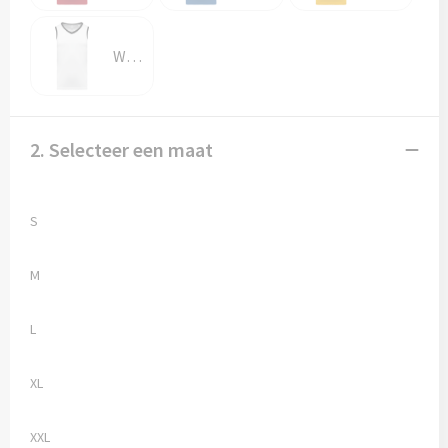
White / Black
2. Selecteer een maat
S
M
L
XL
XXL