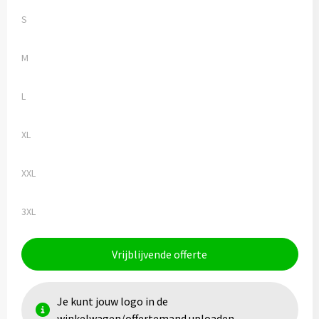
S
M
L
XL
XXL
3XL
Vrijblijvende offerte
Je kunt jouw logo in de
winkelwagen/offertemand uploaden