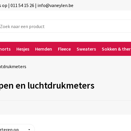
p | 011 54 15 26 | info@vaneylen.be
horts
Hesjes
Hemden
Fleece
Sweaters
Sokken & the
htdrukmeters
en en luchtdrukmeters