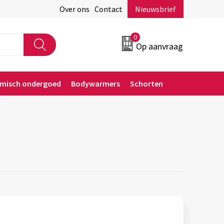
Over ons
Contact
Nieuwsbrief
0
Op aanvraag
rmisch ondergoed
Bodywarmers
Schorten