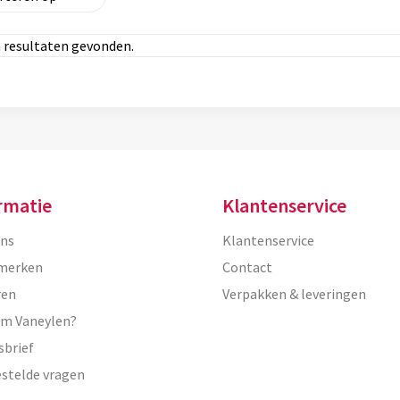
 resultaten gevonden.
rmatie
Klantenservice
ons
Klantenservice
merken
Contact
ren
Verpakken & leveringen
m Vaneylen?
sbrief
estelde vragen