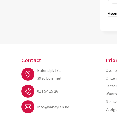
Geen
Contact
Info
Balendijk 181
Over 
3920 Lommel
Onze 
Secto
011 54 15 26
Waaro
Nieuw
info@vaneylen.be
Veelg