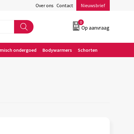
Over ons
Contact
Nieuwsbrief
0
Op aanvraag
rmisch ondergoed
Bodywarmers
Schorten