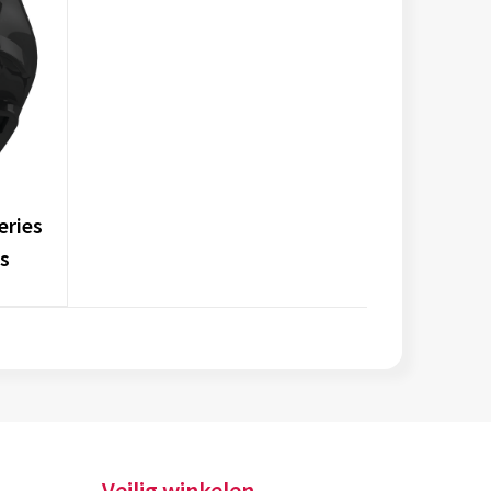
eries
es
Veilig winkelen