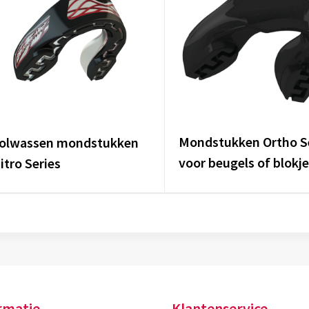
Mondstukken Ortho S
olwassen mondstukken
voor beugels of blokj
itro Series
rmatie
Klantenservice