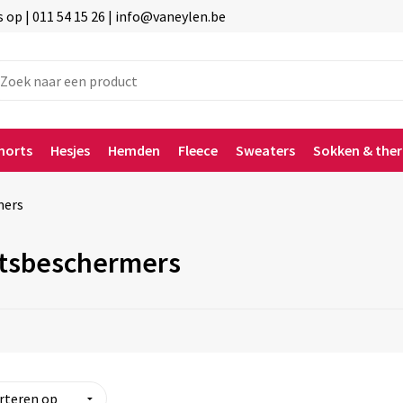
p | 011 54 15 26 | info@vaneylen.be
horts
Hesjes
Hemden
Fleece
Sweaters
Sokken & the
mers
tsbeschermers