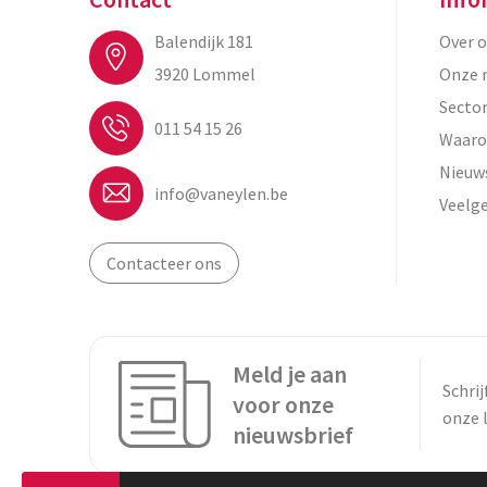
Balendijk 181
Over 
3920 Lommel
Onze 
Secto
011 54 15 26
Waaro
Nieuw
info@vaneylen.be
Veelg
Contacteer ons
Meld je aan
Schrij
voor onze
onze 
nieuwsbrief