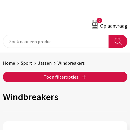
0
Op aanvraag
Home
Sport
Jassen
Windbreakers
Toon filteropties
Windbreakers