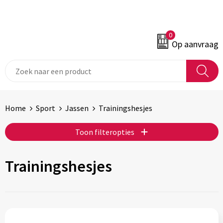
0
Op aanvraag
Home
Sport
Jassen
Trainingshesjes
Toon filteropties
Trainingshesjes