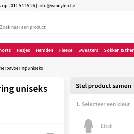
p | 011 54 15 26 | info@vaneylen.be
horts
Hesjes
Hemden
Fleece
Sweaters
Sokken & the
herpavoering uniseks
Stel product samen
ing uniseks
1. Selecteer een kleur
Black