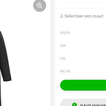
2. Selecteer een maat
XXS/XS
S/M
L/XL
XXL/3XL
Je kunt jouw lo