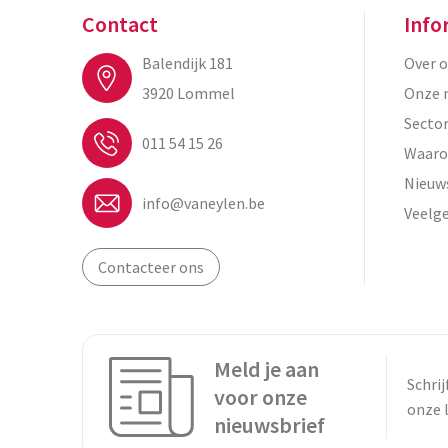
Contact
Info
Balendijk 181
Over 
3920 Lommel
Onze 
Secto
011 54 15 26
Waaro
Nieuw
info@vaneylen.be
Veelg
Contacteer ons
Meld je aan
Schrij
voor onze
onze 
nieuwsbrief