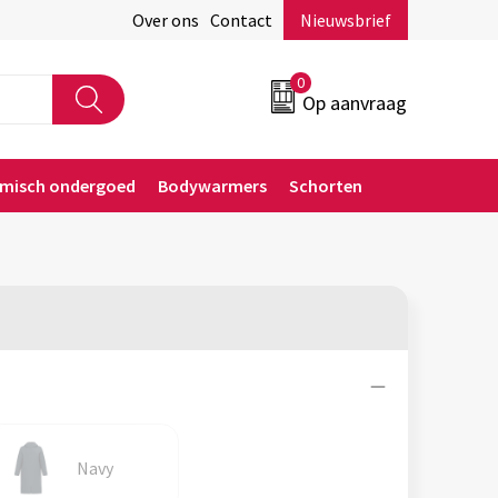
Over ons
Contact
Nieuwsbrief
0
Op aanvraag
rmisch ondergoed
Bodywarmers
Schorten
Navy