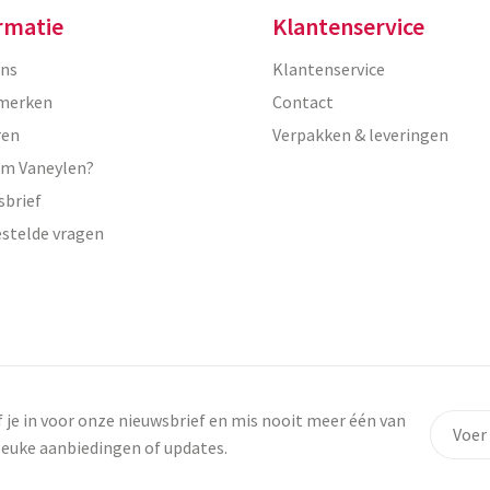
rmatie
Klantenservice
ons
Klantenservice
merken
Contact
ren
Verpakken & leveringen
m Vaneylen?
sbrief
estelde vragen
f je in voor onze nieuwsbrief en mis nooit meer één van
leuke aanbiedingen of updates.