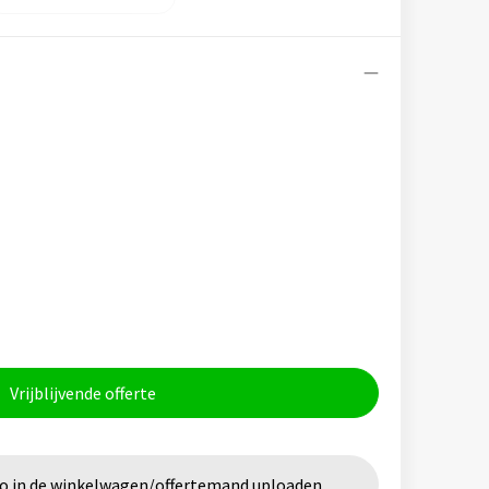
Vrijblijvende offerte
go in de winkelwagen/offertemand uploaden