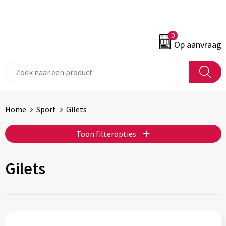
0
Op aanvraag
Home
Sport
Gilets
Toon filteropties
Gilets