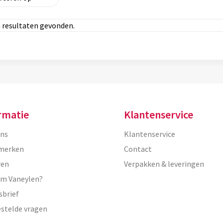
 resultaten gevonden.
rmatie
Klantenservice
ons
Klantenservice
merken
Contact
ren
Verpakken & leveringen
m Vaneylen?
sbrief
estelde vragen