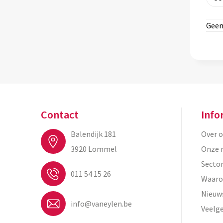
Geen
Contact
Info
Balendijk 181
Over 
3920 Lommel
Onze 
Secto
011 54 15 26
Waaro
Nieuw
info@vaneylen.be
Veelg