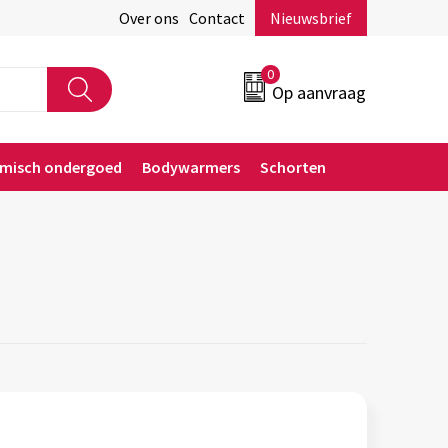
Over ons
Contact
Nieuwsbrief
0
Op aanvraag
rmisch ondergoed
Bodywarmers
Schorten