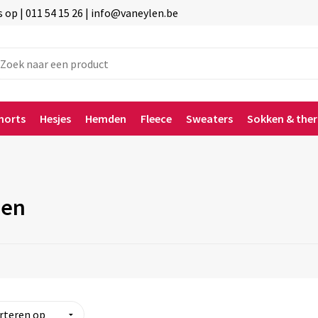
p | 011 54 15 26 | info@vaneylen.be
horts
Hesjes
Hemden
Fleece
Sweaters
Sokken & the
sen