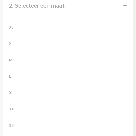
2. Selecteer een maat
XS
S
M
L
XL
XXL
3XL