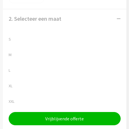
2. Selecteer een maat
S
M
L
XL
XXL
Vrijblijvende offerte