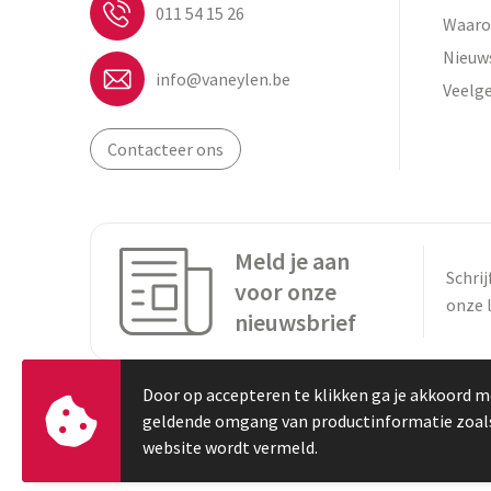
011 54 15 26
Waaro
Nieuw
info@vaneylen.be
Veelg
Contacteer ons
Meld je aan
Schrij
voor onze
onze 
nieuwsbrief
Door op accepteren te klikken ga je akkoord m
geldende omgang van productinformatie zoal
website wordt vermeld.
© Copyright Vaneylen 2023