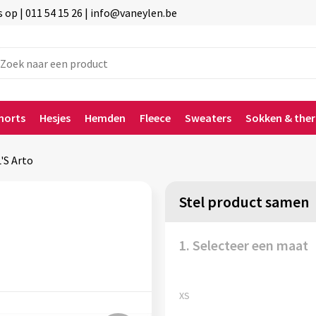
p | 011 54 15 26 | info@vaneylen.be
horts
Hesjes
Hemden
Fleece
Sweaters
Sokken & the
'S Arto
Stel product samen
1. Selecteer een maat
XS