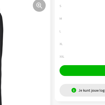
S
M
L
XL
XXL
Je kunt jouw lo