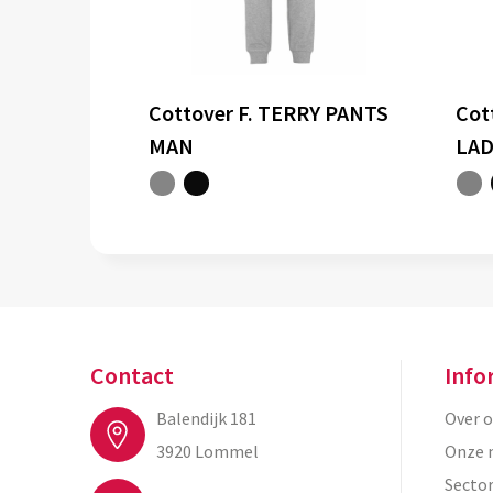
Cottover F. TERRY PANTS
Cot
MAN
LAD
Contact
Info
Balendijk 181
Over 
3920 Lommel
Onze 
Secto