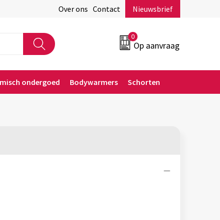
Over ons
Contact
Nieuwsbrief
0
Op aanvraag
rmisch ondergoed
Bodywarmers
Schorten