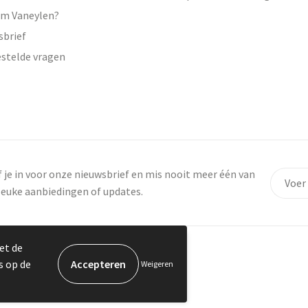
m Vaneylen?
sbrief
estelde vragen
f je in voor onze nieuwsbrief en mis nooit meer één van
leuke aanbiedingen of updates.
et de
s op de
Weigeren