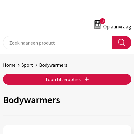
0
Op aanvraag
Home
Sport
Bodywarmers
Toon filteropties
Bodywarmers