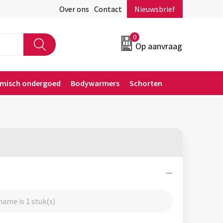
Over ons
Contact
Nieuwsbrief
0
Op aanvraag
rmisch ondergoed
Bodywarmers
Schorten
ame is 1 stuk(s)