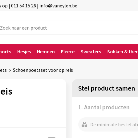
p | 011 54 15 26 | info@vaneylen.be
horts
Hesjes
Hemden
Fleece
Sweaters
Sokken & the
ets
Schoenpoetsset voor op reis
Stel product samen
eis
1. Aantal producten
De minimale bestel afn