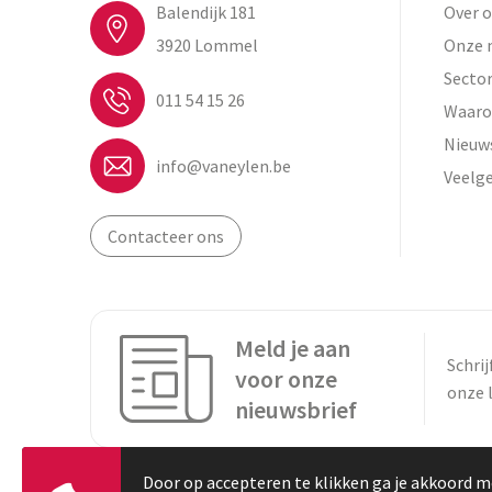
Balendijk 181
Over 
3920 Lommel
Onze 
Secto
011 54 15 26
Waaro
Nieuw
info@vaneylen.be
Veelg
Contacteer ons
Meld je aan
Schrij
voor onze
onze 
nieuwsbrief
Door op accepteren te klikken ga je akkoord m