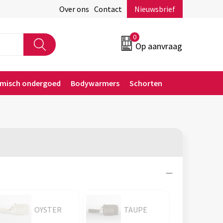
Over ons
Contact
Nieuwsbrief
0
Op aanvraag
rmisch ondergoed
Bodywarmers
Schorten
OYSTER
TAUPE