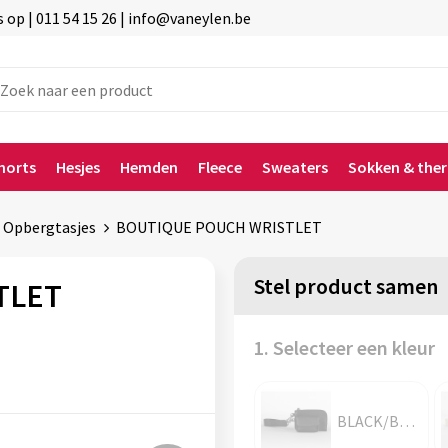
p | 011 54 15 26 | info@vaneylen.be
horts
Hesjes
Hemden
Fleece
Sweaters
Sokken & the
Opbergtasjes
BOUTIQUE POUCH WRISTLET
Stel product samen
TLET
1. Selecteer een kleur
BLACK/BLACK