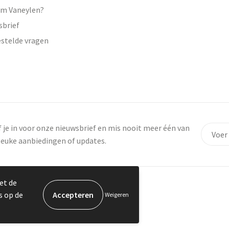
m Vaneylen?
sbrief
estelde vragen
f je in voor onze nieuwsbrief en mis nooit meer één van
leuke aanbiedingen of updates.
et de
s op de
Weigeren