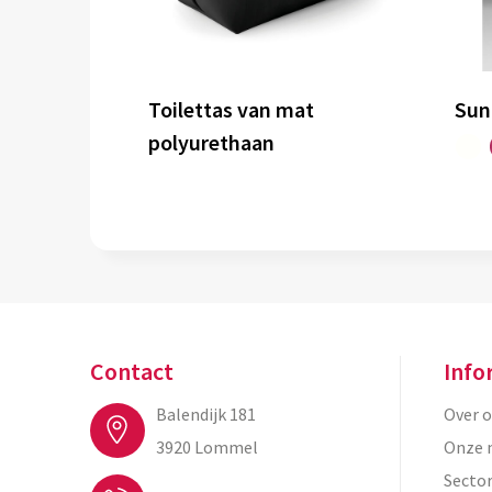
Toilettas van mat
Sun
polyurethaan
Contact
Info
Balendijk 181
Over 
3920 Lommel
Onze 
Secto