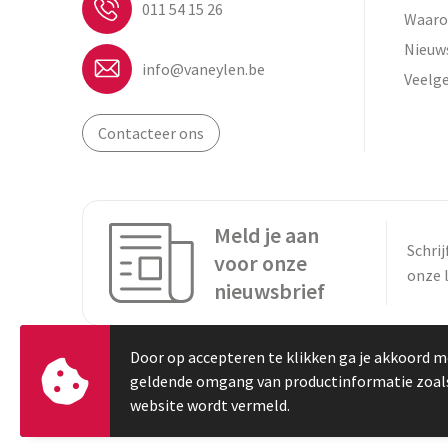
011 54 15 26
Waaro
Nieuw
info@vaneylen.be
Veelg
Contacteer ons
Meld je aan
Schrij
voor onze
onze 
nieuwsbrief
Door op accepteren te klikken ga je akkoord m
geldende omgang van productinformatie zoal
website wordt vermeld.
© Copyright Vaneylen 2023