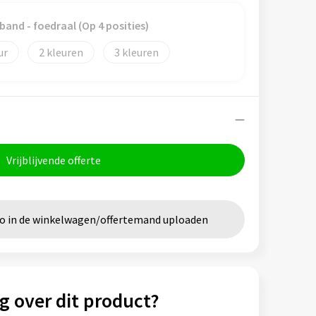
tband - foedraal (Op 4 posities)
2
3
Vrijblijvende offerte
go in de winkelwagen/offertemand uploaden
g over dit product?