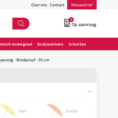
Over ons
Contact
Nieuwsbrief
0
Op aanvraag
rmisch ondergoed
Bodywarmers
Schorten
ening - Windproof - 91 cm
Geel
Oranje