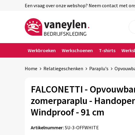
Een vraag over onze webshop? Neem contact met ons o
Werkbroeken
Werkschoenen
T-shirts
Werks
Home
Relatiegeschenken
Paraplu's
Opvouwba
FALCONETTI - Opvouwba
zomerparaplu - Handopen
Windproof - 91 cm
Artikelnummer:
SU-3-OFFWHITE