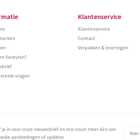
rmatie
Klantenservice
ons
Klantenservice
merken
Contact
ren
Verpakken & leveringen
m Vaneylen?
sbrief
estelde vragen
f je in voor onze nieuwsbrief en mis nooit meer één van
leuke aanbiedingen of updates.