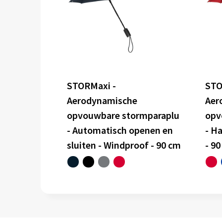
STORMaxi -
STO
Aerodynamische
Aer
opvouwbare stormparaplu
opv
- Automatisch openen en
- H
sluiten - Windproof - 90 cm
- 9