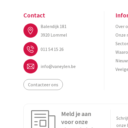
Contact
Info
Balendijk 181
Over 
3920 Lommel
Onze 
Secto
011 54 15 26
Waaro
Nieuw
info@vaneylen.be
Veelg
Contacteer ons
Meld je aan
Schrij
voor onze
onze 