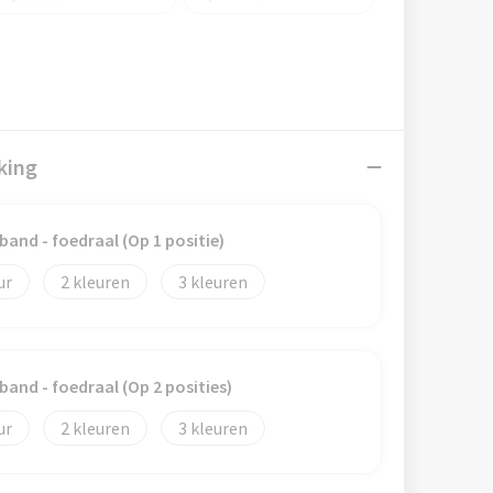
king
tband - foedraal (Op 1 positie)
2
3
tband - foedraal (Op 2 posities)
2
3