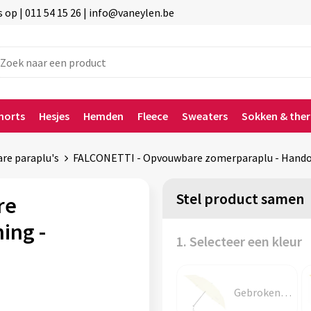
p | 011 54 15 26 | info@vaneylen.be
horts
Hesjes
Hemden
Fleece
Sweaters
Sokken & the
re paraplu's
FALCONETTI - Opvouwbare zomerparaplu - Handop
Stel product samen
re
ing -
1. Selecteer een kleur
Gebroken wit