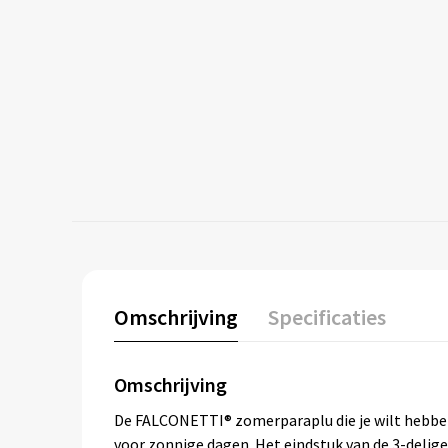
Omschrijving
Specificaties
Omschrijving
De FALCONETTI® zomerparaplu die je wilt hebben
voor zonnige dagen. Het eindstuk van de 3-delig