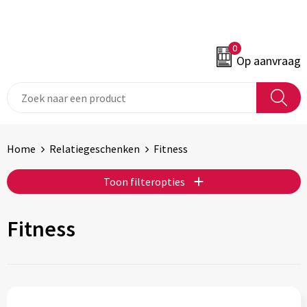
0
Op aanvraag
Home
Relatiegeschenken
Fitness
Toon filteropties
Fitness