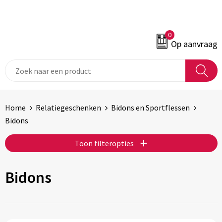
0
Op aanvraag
Home
Relatiegeschenken
Bidons en Sportflessen
Bidons
Toon filteropties
Bidons