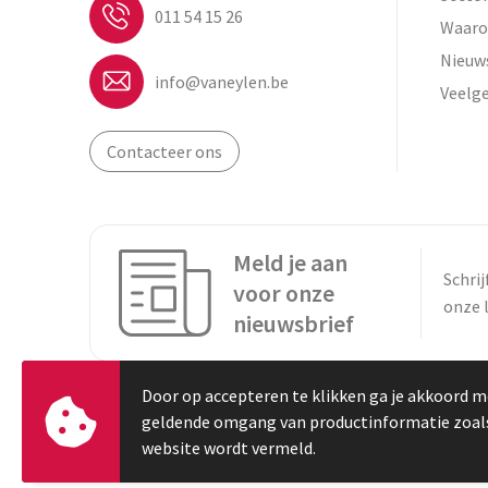
011 54 15 26
Waaro
Nieuw
info@vaneylen.be
Veelg
Contacteer ons
Meld je aan
Schrij
voor onze
onze 
nieuwsbrief
Door op accepteren te klikken ga je akkoord m
geldende omgang van productinformatie zoal
website wordt vermeld.
© Copyright Vaneylen 2023