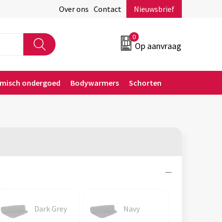
Over ons
Contact
Nieuwsbrief
0
Op aanvraag
rmisch ondergoed
Bodywarmers
Schorten
Dark Grey
Navy