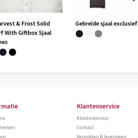
rvest & Frost Solid
Gebreide sjaal exclusief
f With Giftbox Sjaal
mes
rmatie
Klantenservice
ons
Klantenservice
merken
Contact
ren
Verpakken & leveringen