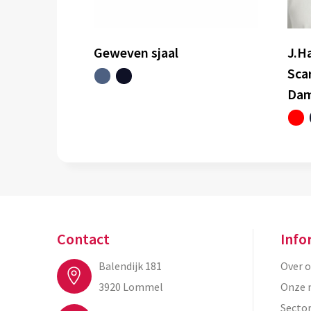
Geweven sjaal
J.Ha
Scar
Da
Contact
Info
Balendijk 181
Over 
3920 Lommel
Onze 
Secto