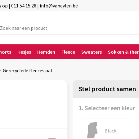
p | 011 54 15 26 | info@vaneylen.be
horts
Hesjes
Hemden
Fleece
Sweaters
Sokken & the
Gerecyclede fleecesjaal
Stel product samen
1. Selecteer een kleur
Black