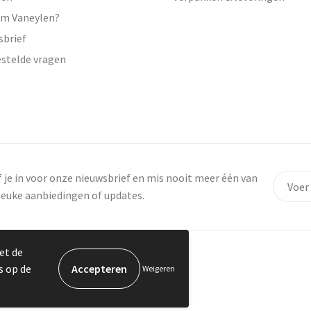
m Vaneylen?
sbrief
estelde vragen
f je in voor onze nieuwsbrief en mis nooit meer één van
leuke aanbiedingen of updates.
et de
s op de
Weigeren